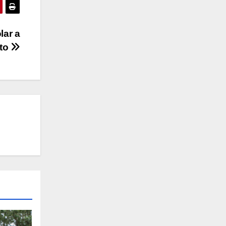
lar a
cto