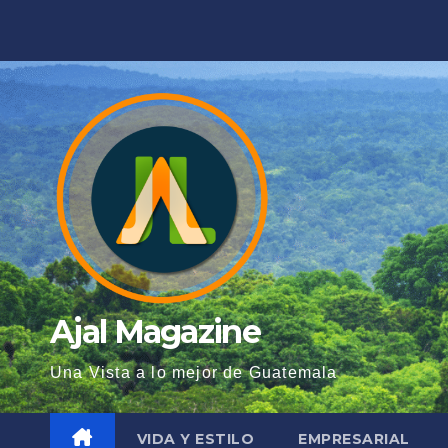
Saltar
al
contenido
Ajal Magazine
Una Vista a lo mejor de Guatemala
VIDA Y ESTILO
EMPRESARIAL