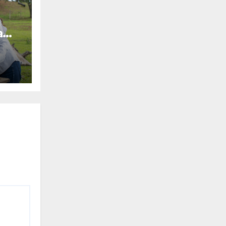
a
a el
 en