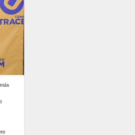
l más
o
ero