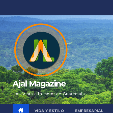
Saltar
al
contenido
Ajal Magazine
Una Vista a lo mejor de Guatemala
VIDA Y ESTILO
EMPRESARIAL