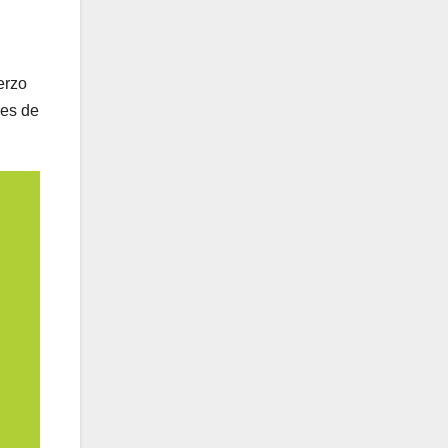
erzo
res de