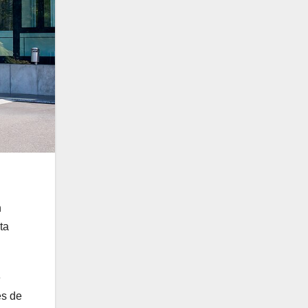
n
ta
e
es de