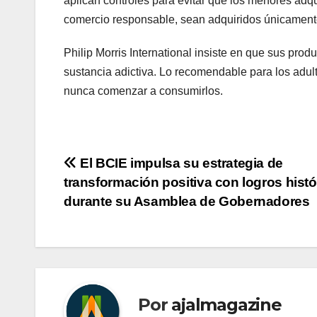
aplican controles para evitar que los menores adq
comercio responsable, sean adquiridos únicamente
Philip Morris International insiste en que sus prod
sustancia adictiva. Lo recomendable para los adult
nunca comenzar a consumirlos.
Navegación
El BCIE impulsa su estrategia de
transformación positiva con logros histó
de
durante su Asamblea de Gobernadores
entradas
Por
ajalmagazine