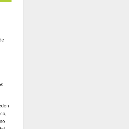
de
.
os
ueden
aco,
 no