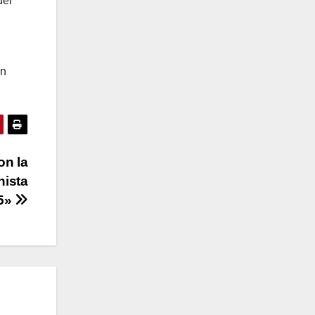
del
en
on la
nista
25»