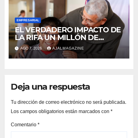
EMPRESARIAL
EL VERDADERO IMPACTO DE
LA RIFA UN MILLÓN DE
AMIGOS HOY POR TI,
AGO 7, 2026
AJALMAGAZINE
MAÑANA POR MÍ
Deja una respuesta
Tu dirección de correo electrónico no será publicada.
Los campos obligatorios están marcados con
*
Comentario
*