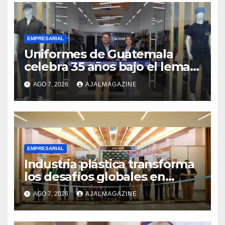
EMPRESARIAL
Uniformes de Guatemala
celebra 35 años bajo el lema
«Hechos para destacar» y
AGO 7, 2026
AJALMAGAZINE
continúa su expansión
nacional
EMPRESARIAL
Industria plástica transforma
los desafíos globales en
innovación y nuevas
AGO 7, 2026
AJALMAGAZINE
oportunidades de negocio