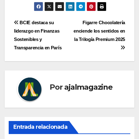
Navegación
BCIE destaca su
Figarre Chocolatería
liderazgo en Finanzas
enciende los sentidos en
de
Sostenibles y
la Trilogía Premium 2025
entradas
Transparencia en París
Por
ajalmagazine
Entrada relacionada