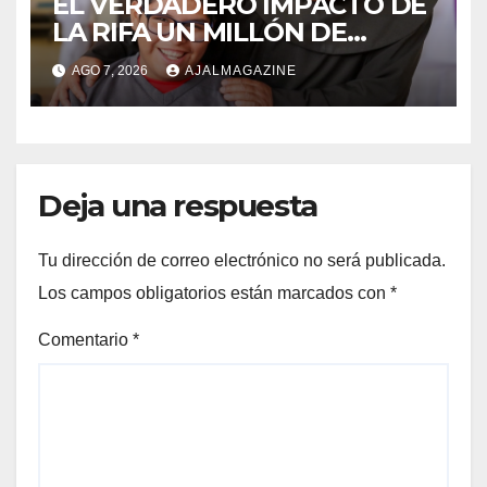
EL VERDADERO IMPACTO DE
LA RIFA UN MILLÓN DE
AMIGOS HOY POR TI,
AGO 7, 2026
AJALMAGAZINE
MAÑANA POR MÍ
Deja una respuesta
Tu dirección de correo electrónico no será publicada.
Los campos obligatorios están marcados con
*
Comentario
*