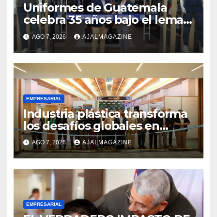
Uniformes de Guatemala
celebra 35 años bajo el lema
«Hechos para destacar» y
AGO 7, 2026
AJALMAGAZINE
continúa su expansión
nacional
EMPRESARIAL
Industria plástica transforma
los desafíos globales en
innovación y nuevas
AGO 7, 2026
AJALMAGAZINE
oportunidades de negocio
EMPRESARIAL