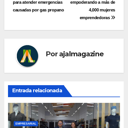
de
para atender emergencias
empoderando a más de
entradas
causadas por gas propano
4,000 mujeres
emprendedoras
Por
ajalmagazine
Entrada relacionada
EMPRESARIAL