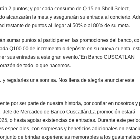
rán 2 puntos; y por cada consumo de Q.15 en Shell Select,
o alcanzarán la meta y asegurarán su entrada al concierto. A
dad restante de puntos al llegar al 50% o al 80% de su meta.
 sumar puntos al participar en las promociones del banco, c
cada Q100.00 de incremento o depósito en su nueva cuenta, es
ener sus entradas a este gran evento.“En Banco CUSCATLAN
corazón de todo lo que hacemos.
regalarles una sonrisa. Nos llena de alegría anunciar este
nte por ser parte de nuestra historia, por confiar en nosotros y 
ón, Jefe de Mercadeo de Banco Cuscatlán.La promoción estará
25, o hasta agotar existencias de entradas. Durante este perío
 especiales, con sorpresas y beneficios adicionales en estac
conjunto de brindar experiencias memorables a los guatemaltec