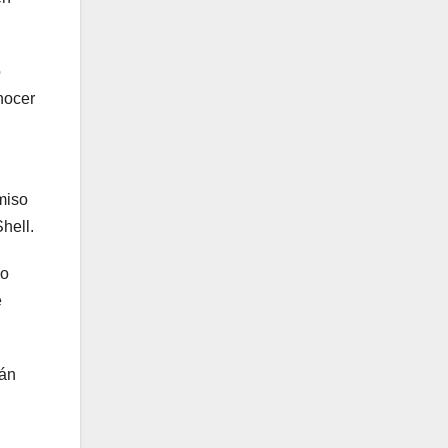
o
nocer
miso
hell.
co
e
rán