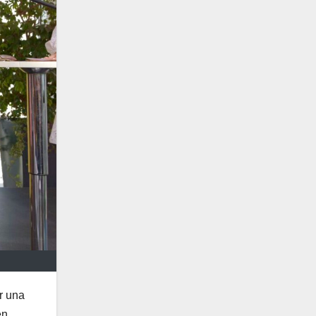
r una
en