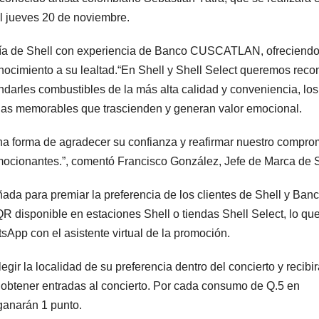
l jueves 20 de noviembre.
nía de Shell con experiencia de Banco CUSCATLAN, ofreciend
nocimiento a su lealtad.“En Shell y Shell Select queremos reco
indarles combustibles de la más alta calidad y conveniencia, los
as memorables que trascienden y generan valor emocional.
una forma de agradecer su confianza y reafirmar nuestro compro
ocionantes.”, comentó Francisco González, Jefe de Marca de S
eñada para premiar la preferencia de los clientes de Shell y Ban
isponible en estaciones Shell o tiendas Shell Select, lo qu
App con el asistente virtual de la promoción.
legir la localidad de su preferencia dentro del concierto y recibi
 obtener entradas al concierto. Por cada consumo de Q.5 en
ganarán 1 punto.