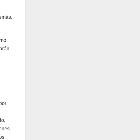
demás,
omo
tarán
por
do,
iones
os.