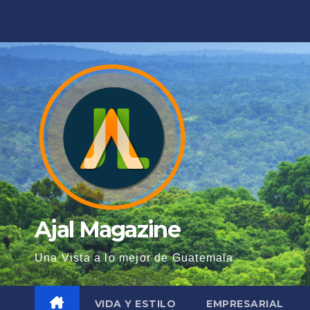
Saltar
al
contenido
Ajal Magazine
Una Vista a lo mejor de Guatemala
VIDA Y ESTILO
EMPRESARIAL