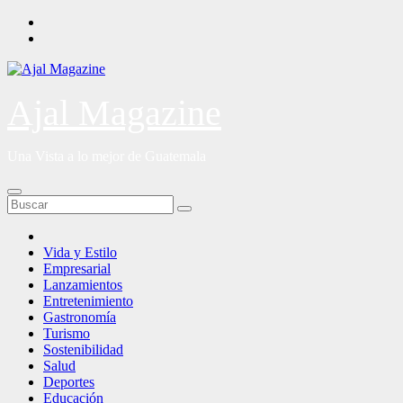
Saltar
al
contenido
Ajal Magazine
Una Vista a lo mejor de Guatemala
Vida y Estilo
Empresarial
Lanzamientos
Entretenimiento
Gastronomía
Turismo
Sostenibilidad
Salud
Deportes
Educación