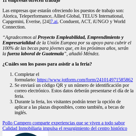
11 empresas ofrecen trabajo
Las empresas que estarán ofreciendo los puestos de trabajo son:
Alorica, Teleperformance, Allied Global, TELUS International,
Capgemini, Everise, [24]
7.ai
, Conduent, ACT, iUNGO y World
Connection.
“Agradecemos al
Proyecto Empleabilidad, Emprendimiento y
Empresarialidad
de la Unión Europea por su apoyo para cubrir el
100% de las becas para jóvenes que, en los próximos años, serán
la
fuerza laboral de Guatemala
”, añadió Méndez.
¿Cuáles son los pasos para asistir a la feria?
Completar el
formulario:
https://www.jotform.com/form/241014971585862
Se enviará un código QR y un número de identificación por
correo electrónico. Estos datos deberán presentarse el día de la
feria.
Durante la feria, los visitantes podrán tener la opción de
aplicar a las plazas disponibles, como también, a becas de
inglés.
Navegación
Pollo Campero comparte experiencias que se viven a todo sabor
Calidad Inmobiliaria impulsa el resurgimiento del centro histórico
de