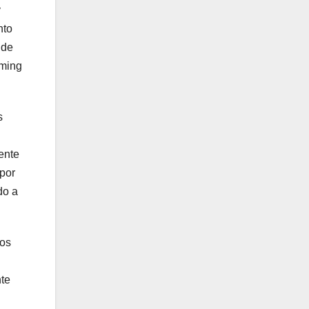
y
nto
 de
aming
s
ente
 por
do a
los
nte