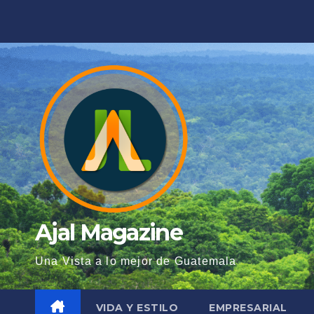
Saltar
al
contenido
Ajal Magazine
Una Vista a lo mejor de Guatemala
VIDA Y ESTILO
EMPRESARIAL