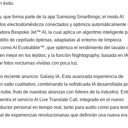
 éxito.
, que forma parte de la app Samsung Smarthings; el modo AI
 los electrodomésticos conectados y optimiza automáticamente
dora Bespoke Jet™ AI, la cual aplica un algoritmo inteligente p
odillo de cepillado óptimas, adaptadas al entorno de limpieza
a como AI Ecobubble™, que optimiza el rendimiento del lavado 
n mejor en los tejidos; y la función Nightography, basada en I
r fotos nocturnas vívidas con poca luz.
ro reciente anuncio: Galaxy IA. Esta avanzada experiencia de
 un salto cualitativo, combinando la sofisticada IA desarrollada p
nube, fruto de nuestras alianzas con líderes de la industria. Ent
tra el servicio AI Live Translate Call, integrado en el nuevo
aductor personal en tiempo real, tanto para audio como para text
al de experiencias revolucionarias que definirán una nueva era