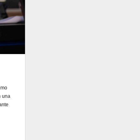
simo
n una
ante