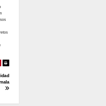
o
En
isos
retos
e
vidad
emala