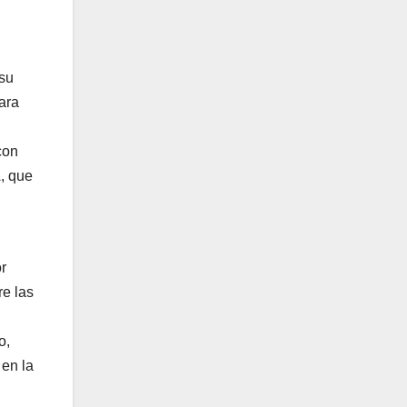
 su
ara
con
A, que
or
re las
o,
 en la