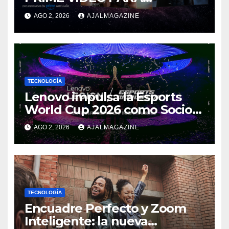
IMPULSAR EN CASA EL ÉPICO
AGO 2, 2026
AJALMAGAZINE
ESTRENO DE MASTERS OF
THE UNIVERSE
TECNOLOGÍA
Lenovo impulsa la Esports
World Cup 2026 como Socio
Fundador
AGO 2, 2026
AJALMAGAZINE
TECNOLOGÍA
Encuadre Perfecto y Zoom
Inteligente: la nueva