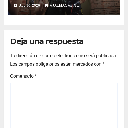
generación de fotografía
JUL 30, 2026
AJALMAGAZINE
móvil
Deja una respuesta
Tu dirección de correo electrónico no será publicada.
Los campos obligatorios están marcados con
*
Comentario
*