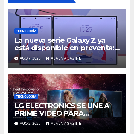
TECNOLOGÍA
La nueva serie Galaxy Z ya
está disponible en preventa:
descubre el siguiente nivel
AGO 7, 2026
AJALMAGAZINE
de innovación plegable
TECNOLOGÍA
LG ELECTRONICS SE UNE A
PRIME VIDEO PARA
IMPULSAR EN CASA EL ÉPICO
AGO 2, 2026
AJALMAGAZINE
ESTRENO DE MASTERS OF