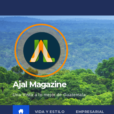
Saltar
al
contenido
Ajal Magazine
Una Vista a lo mejor de Guatemala
VIDA Y ESTILO
EMPRESARIAL