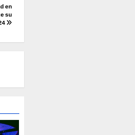
ad en
ge su
024