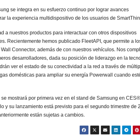
sung se integra en su esfuerzo continuo por lograr avances
ar la experiencia multidispositivo de los usuarios de SmartThin
a nuestros productos para interactuar con otros dispositivos
entes. Recientemente hemos publicado FleetAPI, que permite a lo
 y Wall Connector, además de con nuestros vehículos. Nos comp
ros desarrolladores, dada su posición de liderazgo en la tecn
rán ver el estado de su conectividad a la red a través de múlti
 cargas domésticas para ampliar su energía Powerwall cuando est
 se mostrará por primera vez en el stand de Samsung en CES
llo y su lanzamiento está previsto para el segundo trimestre de 
anteriormente están sujetas a cambios.