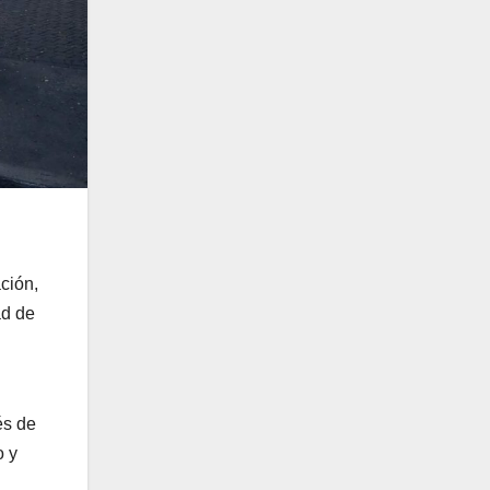
ción,
ad de
és de
o y