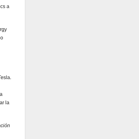
ics a
rgy
do
esla.
la
ar la
ación