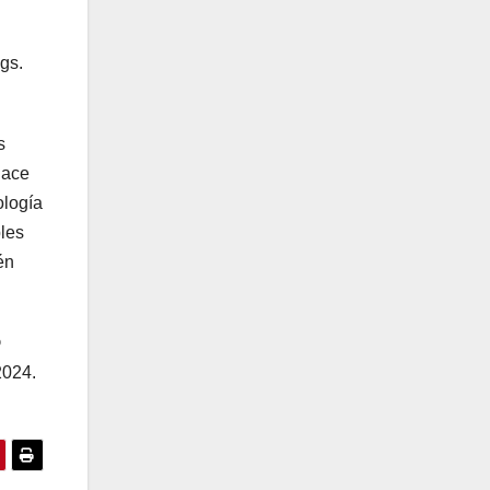
gs.
s
lace
ología
ples
én
®
2024.