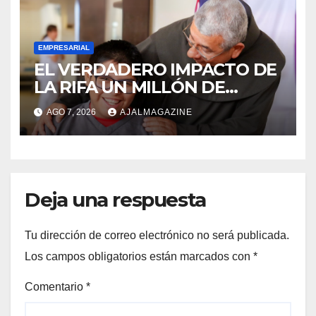
EMPRESARIAL
EL VERDADERO IMPACTO DE
LA RIFA UN MILLÓN DE
AMIGOS HOY POR TI,
AGO 7, 2026
AJALMAGAZINE
MAÑANA POR MÍ
Deja una respuesta
Tu dirección de correo electrónico no será publicada.
Los campos obligatorios están marcados con
*
Comentario
*