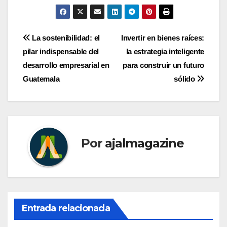
Navegación
La sostenibilidad: el
Invertir en bienes raíces:
pilar indispensable del
la estrategia inteligente
de
desarrollo empresarial en
para construir un futuro
entradas
Guatemala
sólido
Por
ajalmagazine
Entrada relacionada