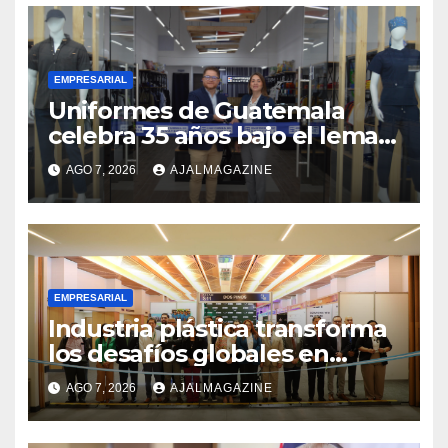
EMPRESARIAL
Uniformes de Guatemala
celebra 35 años bajo el lema
«Hechos para destacar» y
AGO 7, 2026
AJALMAGAZINE
continúa su expansión
nacional
EMPRESARIAL
Industria plástica transforma
los desafíos globales en
innovación y nuevas
AGO 7, 2026
AJALMAGAZINE
oportunidades de negocio