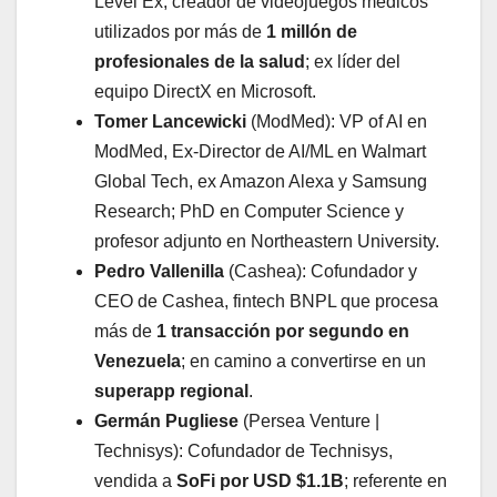
Level Ex, creador de videojuegos médicos
utilizados por más de
1 millón de
profesionales de la salud
; ex líder del
equipo DirectX en Microsoft.
Tomer Lancewicki
(ModMed): VP of AI en
ModMed, Ex-Director de AI/ML en Walmart
Global Tech, ex Amazon Alexa y Samsung
Research; PhD en Computer Science y
profesor adjunto en Northeastern University.
Pedro Vallenilla
(Cashea): Cofundador y
CEO de Cashea, fintech BNPL que procesa
más de
1 transacción por segundo en
Venezuela
; en camino a convertirse en un
superapp regional
.
Germán Pugliese
(Persea Venture |
Technisys): Cofundador de Technisys,
vendida a
SoFi por USD $1.1B
; referente en