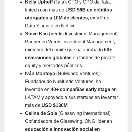
Kelly Uphoff
(Tala): CTO y CPO de Tala,
fintech con más de
USD $6B en créditos
otorgados a 10M de clientes
; ex VP de
Data Science en Netflix.
Steve Kim
(Verdis Investment Management):
Partner en Verdis Investment Management;
miembro del comité que ha aprobado
60+
inversiones globales
en fondos de private
equity y mercados públicos.
Iván Montoya
(NuMundo Ventures):
Fundador de NuMundo Ventures; ha
invertido en
40+ compañías early stage
en
LATAM y apoyado a sus startups en levantar
más de
USD $130M
.
Celina de Sola
(Glasswing International):
Cofundadora de Glasswing, ONG líder en
educación e innovación social en