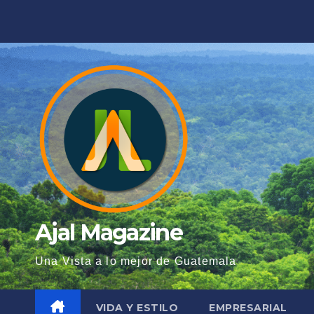
Saltar
al
contenido
Ajal Magazine
Una Vista a lo mejor de Guatemala
VIDA Y ESTILO
EMPRESARIAL