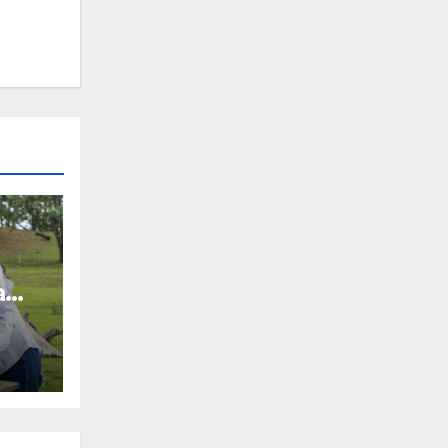
a
a el
 en