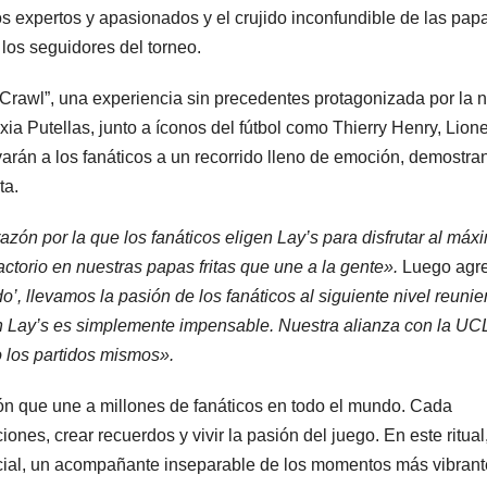
 expertos y apasionados y el crujido inconfundible de las pap
 los seguidores del torneo.
 Crawl”, una experiencia sin precedentes protagonizada por la 
ia Putellas, junto a íconos del fútbol como Thierry Henry, Lione
arán a los fanáticos a un recorrido lleno de emoción, demostra
ta.
zón por la que los fanáticos eligen Lay’s para disfrutar al máx
actorio en nuestras papas fritas que une a la gente».
Luego agr
o’, llevamos la pasión de los fanáticos al siguiente nivel reuni
 sin Lay’s es simplemente impensable. Nuestra alianza con la UC
o los partidos mismos».
ción que une a millones de fanáticos en todo el mundo. Cada
nes, crear recuerdos y vivir la pasión del juego. En este ritual
ncial, un acompañante inseparable de los momentos más vibran