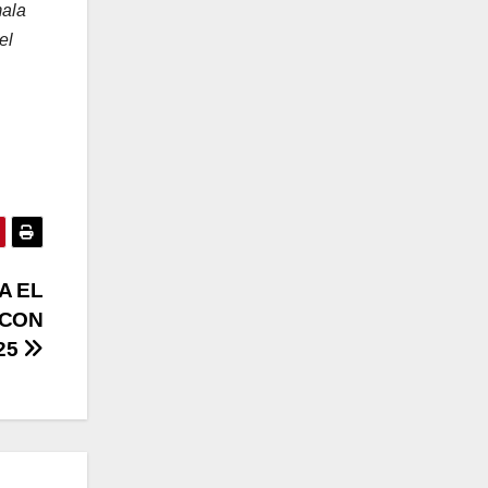
mala
el
A EL
 CON
25