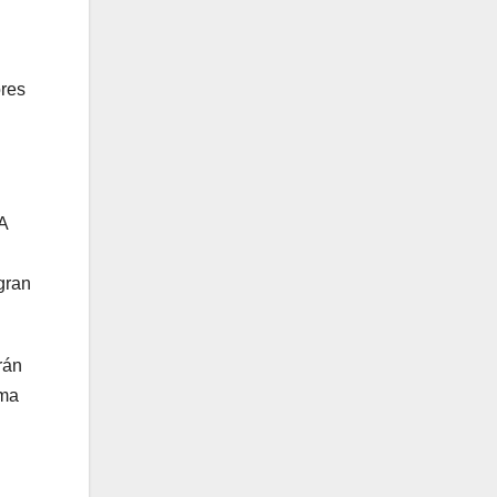
ores
A
gran
rán
ema