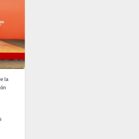
e la
ión
s