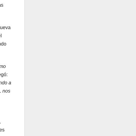
as
nueva
l
ndo
imo
egó:
endo a
L nos
,
tes