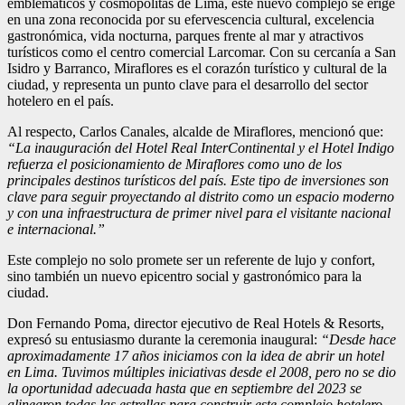
emblemáticos y cosmopolitas de Lima, este nuevo complejo se erige
en una zona reconocida por su efervescencia cultural, excelencia
gastronómica, vida nocturna, parques frente al mar y atractivos
turísticos como el centro comercial Larcomar. Con su cercanía a San
Isidro y Barranco, Miraflores es el corazón turístico y cultural de la
ciudad, y representa un punto clave para el desarrollo del sector
hotelero en el país.
Al respecto, Carlos Canales, alcalde de Miraflores, mencionó que:
“La inauguración del Hotel Real InterContinental y el Hotel Indigo
refuerza el posicionamiento de Miraflores como uno de los
principales destinos turísticos del país. Este tipo de inversiones son
clave para seguir proyectando al distrito como un espacio moderno
y con una infraestructura de primer nivel para el visitante nacional
e internacional.”
Este complejo no solo promete ser un referente de lujo y confort,
sino también un nuevo epicentro social y gastronómico para la
ciudad.
Don Fernando Poma, director ejecutivo de Real Hotels & Resorts,
expresó su entusiasmo durante la ceremonia inaugural:
“Desde hace
aproximadamente 17 años iniciamos con la idea de abrir un hotel
en Lima. Tuvimos múltiples iniciativas desde el 2008, pero no se dio
la oportunidad adecuada hasta que en septiembre del 2023 se
alinearon todas las estrellas para construir este complejo hotelero