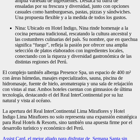
amplia variedad de ingredientes. Destaca su barra de
ensaladas por su frescura y diversidad, junto con opciones
casuales como hamburguesas, pastas, pizzas y sándwiches.
Una propuesta flexible y a la medida de todos los gustos.
Nina: Ubicado en Hotel Indigo, Nina rinde homenaje a la
cocina peruana tradicional, rescatando la cultura ancestral y
las costumbres culinarias del país. Su nombre, que en quechua
significa “fuego”, refleja la pasión por ofrecer una amplia
selección de platos elaborados con ingredientes locales,
conectando con la riqueza y diversidad gastronómica de las
distintas regiones del Perú.
El complejo también alberga Presence Spa, un espacio de 400 m²
con áreas húmedas, masajes especializados, sauna, piscina de
hidromasaje, fuente de hielo, aromaterapia y una sala de relajación
con vistas al mar. Ambos hoteles cuentan con gimnasios de última
tecnología, destacando el del Real InterContinental por su luz
natural y vista al océano.
La apertura del Real InterContinental Lima Miraflores y Hotel
Indigo Lima Miraflores no solo representa una expansión estratégica
para Real Hotels & Resorts, sino también una apuesta firme por el
desarrollo turístico y económico del Perú.
Navegación
Assist Card, el mejor aliado para disfrutar de Semana Santa sin