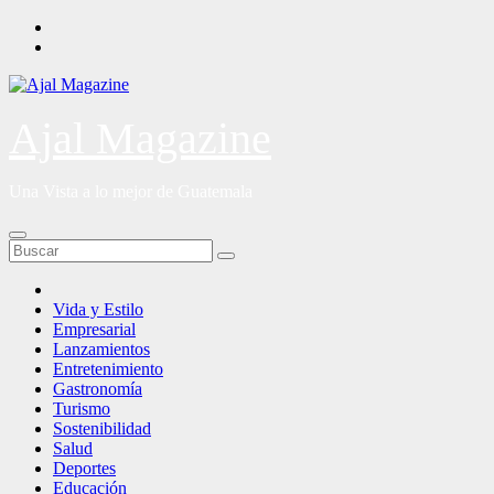
Saltar
al
contenido
Ajal Magazine
Una Vista a lo mejor de Guatemala
Vida y Estilo
Empresarial
Lanzamientos
Entretenimiento
Gastronomía
Turismo
Sostenibilidad
Salud
Deportes
Educación