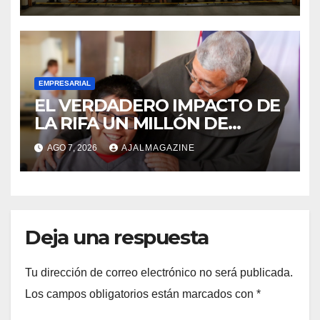
oportunidades de negocio
EMPRESARIAL
EL VERDADERO IMPACTO DE
LA RIFA UN MILLÓN DE
AMIGOS HOY POR TI,
AGO 7, 2026
AJALMAGAZINE
MAÑANA POR MÍ
Deja una respuesta
Tu dirección de correo electrónico no será publicada.
Los campos obligatorios están marcados con
*