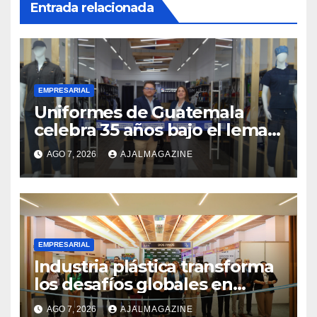
Entrada relacionada
EMPRESARIAL
Uniformes de Guatemala
celebra 35 años bajo el lema
«Hechos para destacar» y
AGO 7, 2026
AJALMAGAZINE
continúa su expansión
nacional
EMPRESARIAL
Industria plástica transforma
los desafíos globales en
innovación y nuevas
AGO 7, 2026
AJALMAGAZINE