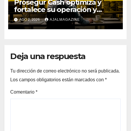
Prosegur Cash optimiza y
fortalece su operación y
procesos con la ayuda de IA y
AGO 2, 2026
AJALMAGAZINE
Big Data
Deja una respuesta
Tu dirección de correo electrónico no será publicada.
Los campos obligatorios están marcados con
*
Comentario
*