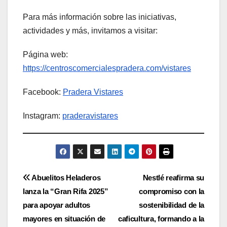
Para más información sobre las iniciativas,
actividades y más, invitamos a visitar:
Página web:
https://centroscomercialespradera.com/vistares
Facebook:
Pradera Vistares
Instagram:
praderavistares
Navegación
Abuelitos Heladeros
Nestlé reafirma su
lanza la “Gran Rifa 2025”
compromiso con la
de
para apoyar adultos
sostenibilidad de la
entradas
mayores en situación de
caficultura, formando a la