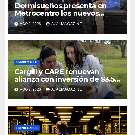
Dormisueños presenta en
Metrocentro los nuevos
modelos Muna Care de
AGO 2, 2026
AJALMAGAZINE
Comfort Life: Innovación y
calidad en descanso
EMPRESARIAL
Cargill y CARE renuevan
alianza con inversión de $3.5
millones para el desarrollo de
AGO 2, 2026
AJALMAGAZINE
mujeres rurales en
Centroamérica
EMPRESARIAL