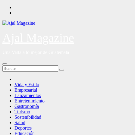
Saltar
al
contenido
Ajal Magazine
Una Vista a lo mejor de Guatemala
Vida y Estilo
Empresarial
Lanzamientos
Entretenimiento
Gastronomía
Turismo
Sostenibilidad
Salud
Deportes
Educación