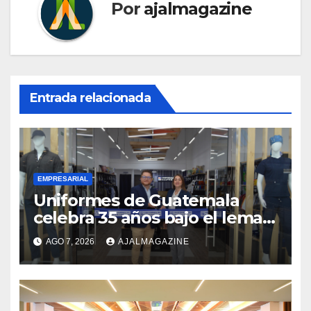
Por
ajalmagazine
Entrada relacionada
EMPRESARIAL
Uniformes de Guatemala
celebra 35 años bajo el lema
«Hechos para destacar» y
AGO 7, 2026
AJALMAGAZINE
continúa su expansión
nacional