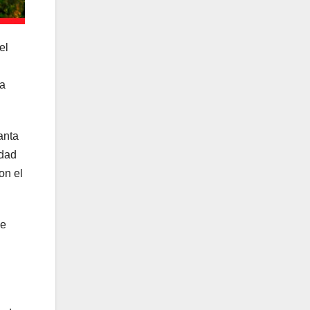
el
la
anta
idad
on el
de