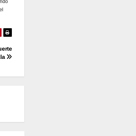
ando
el
uerte
ala