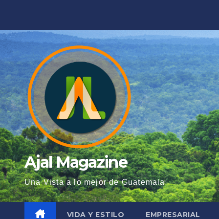
Saltar
al
contenido
Ajal Magazine
Una Vista a lo mejor de Guatemala
VIDA Y ESTILO
EMPRESARIAL