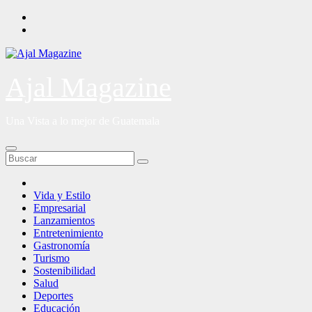
Saltar
al
contenido
Ajal Magazine
Una Vista a lo mejor de Guatemala
Vida y Estilo
Empresarial
Lanzamientos
Entretenimiento
Gastronomía
Turismo
Sostenibilidad
Salud
Deportes
Educación