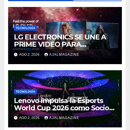
TECNOLOGÍA
LG ELECTRONICS SE UNE A
PRIME VIDEO PARA
IMPULSAR EN CASA EL ÉPICO
AGO 2, 2026
AJALMAGAZINE
ESTRENO DE MASTERS OF
THE UNIVERSE
TECNOLOGÍA
Lenovo impulsa la Esports
World Cup 2026 como Socio
Fundador
AGO 2, 2026
AJALMAGAZINE