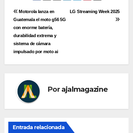
Navegación
Motorola lanza en
LG Streaming Week 2025
Guatemala el moto g56 5G
de
con enorme batería,
entradas
durabilidad extrema y
sistema de cámara
impulsado por moto ai
Por
ajalmagazine
Entrada relacionada