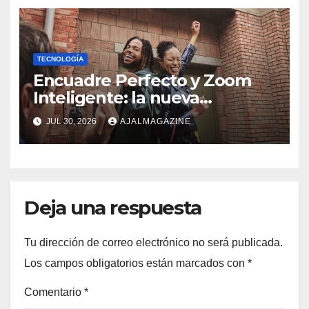
TECNOLOGÍA
Encuadre Perfecto y Zoom
Inteligente: la nueva
generación de fotografía
JUL 30, 2026
AJALMAGAZINE
móvil
Deja una respuesta
Tu dirección de correo electrónico no será publicada.
Los campos obligatorios están marcados con
*
Comentario
*