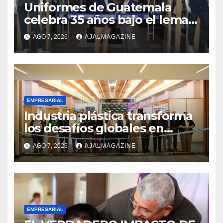
Uniformes de Guatemala
celebra 35 años bajo el lema
«Hechos para destacar» y
AGO 7, 2026
AJALMAGAZINE
continúa su expansión
nacional
EMPRESARIAL
Industria plástica transforma
los desafíos globales en
innovación y nuevas
AGO 7, 2026
AJALMAGAZINE
oportunidades de negocio
EMPRESARIAL