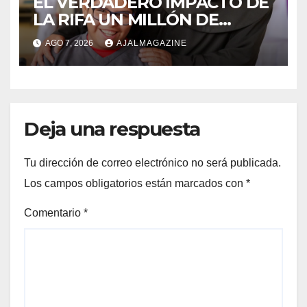
EL VERDADERO IMPACTO DE
LA RIFA UN MILLÓN DE
AMIGOS HOY POR TI,
AGO 7, 2026
AJALMAGAZINE
MAÑANA POR MÍ
Deja una respuesta
Tu dirección de correo electrónico no será publicada.
Los campos obligatorios están marcados con
*
Comentario
*