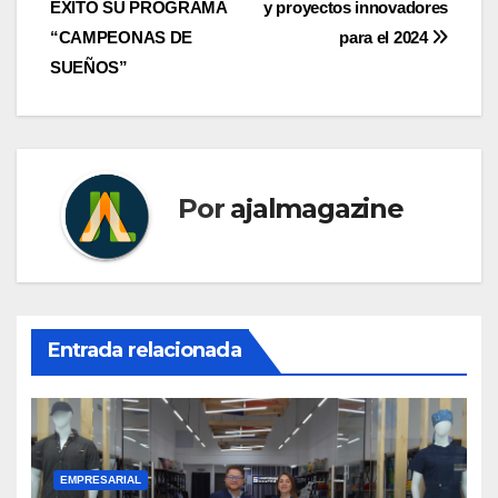
entradas
ÉXITO SU PROGRAMA
y proyectos innovadores
“CAMPEONAS DE
para el 2024
SUEÑOS”
Por
ajalmagazine
Entrada relacionada
EMPRESARIAL