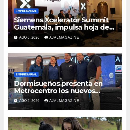
EMPRESARIAL
Siemens Xcelerator Summit
Guatemala, impulsa hoja de
ruta para acelerar la
AGO 6, 2026
AJALMAGAZINE
competitividad del país
EMPRESARIAL
Dormisueños presenta en
Metrocentro los nuevos
modelos Muna Care de
AGO 2, 2026
AJALMAGAZINE
Comfort Life: Innovación y
calidad en descanso