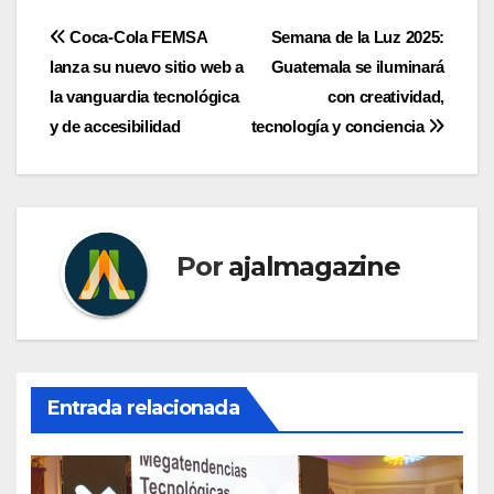
Navegación
Coca-Cola FEMSA
Semana de la Luz 2025:
lanza su nuevo sitio web a
Guatemala se iluminará
de
la vanguardia tecnológica
con creatividad,
entradas
y de accesibilidad
tecnología y conciencia
Por
ajalmagazine
Entrada relacionada