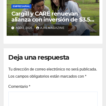
EMPRESARIAL
Cargill y CARE renuevan
alianza con inversión de $3.5
millones para el desarrollo de
AGO 2, 2026
AJALMAGAZINE
mujeres rurales en
Centroamérica
Deja una respuesta
Tu dirección de correo electrónico no será publicada.
Los campos obligatorios están marcados con
*
Comentario
*