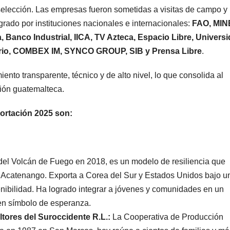
 selección. Las empresas fueron sometidas a visitas de campo y
grado por instituciones nacionales e internacionales:
FAO, MIN
nco Industrial, IICA, TV Azteca, Espacio Libre, Univers
iario, COMBEX IM, SYNCO GROUP, SIB y Prensa Libre
.
ento transparente, técnico y de alto nivel, lo que consolida al
ción guatemalteca.
xportación 2025 son:
del Volcán de Fuego en 2018, es un modelo de resiliencia que
 Acatenango. Exporta a Corea del Sur y Estados Unidos bajo u
enibilidad. Ha logrado integrar a jóvenes y comunidades en un
en símbolo de esperanza.
tores del Suroccidente R.L.:
La Cooperativa de Producción