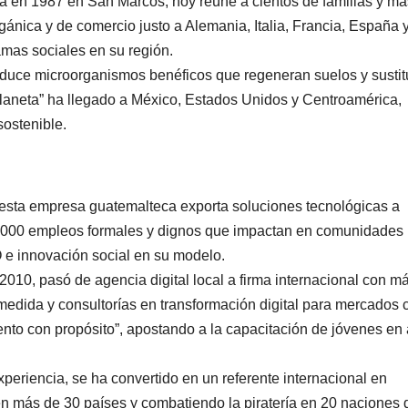
da en 1987 en San Marcos, hoy reúne a cientos de familias y m
gánica y de comercio justo a Alemania, Italia, Francia, España 
mas sociales en su región.
uce microorganismos benéficos que regeneran suelos y susti
 planeta” ha llegado a México, Estados Unidos y Centroamérica,
sostenible.
esta empresa guatemalteca exporta soluciones tecnológicas a
1,000 empleos formales y dignos que impactan en comunidades
PO e innovación social en su modelo.
10, pasó de agencia digital local a firma internacional con m
 medida y consultorías en transformación digital para mercados
ento con propósito”, apostando a la capacitación de jóvenes en
eriencia, se ha convertido en un referente internacional en
en más de 30 países y combatiendo la piratería en 20 naciones 