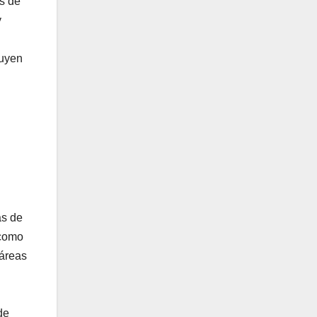
ás de
y
tuyen
ás de
 como
 áreas
de