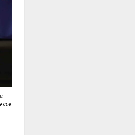
r,
de que