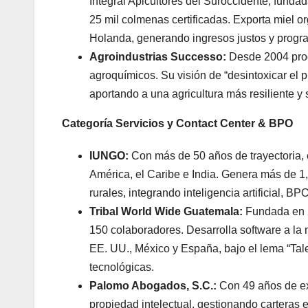
Integral Apicultores del Suroccidente, funda
25 mil colmenas certificadas. Exporta miel or
Holanda, generando ingresos justos y progra
Agroindustrias Successo:
Desde 2004 prod
agroquímicos. Su visión de “desintoxicar el
aportando a una agricultura más resiliente y 
Categoría Servicios y Contact Center & BPO
IUNGO:
Con más de 50 años de trayectoria, 
América, el Caribe e India. Genera más de 
rurales, integrando inteligencia artificial, B
Tribal World Wide Guatemala:
Fundada en 20
150 colaboradores. Desarrolla software a la
EE. UU., México y España, bajo el lema “Tal
tecnológicas.
Palomo Abogados, S.C.:
Con 49 años de exp
propiedad intelectual, gestionando carteras 