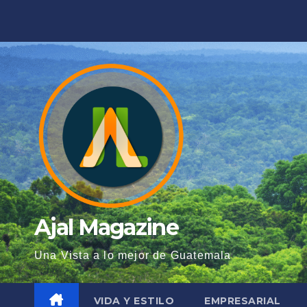
Saltar
al
contenido
Ajal Magazine
Una Vista a lo mejor de Guatemala
VIDA Y ESTILO
EMPRESARIAL