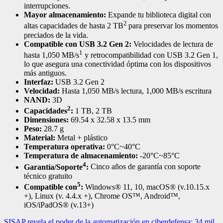
interrupciones.
Mayor almacenamiento:
Expande tu biblioteca digital con
2
altas capacidades de hasta 2 TB
para preservar los momentos
preciados de la vida.
Compatible con USB 3.2 Gen 2:
Velocidades de lectura de
1
hasta 1,050 MB/s
y retrocompatibilidad con USB 3.2 Gen 1,
lo que asegura una conectividad óptima con los dispositivos
más antiguos.
Interfaz:
USB 3.2 Gen 2
Velocidad:
Hasta 1,050 MB/s lectura, 1,000 MB/s escritura
NAND:
3D
2
Capacidades
:
1 TB, 2 TB
Dimensiones:
69.54 x 32.58 x 13.5 mm
Peso:
28.7 g
Material:
Metal + plástico
Temperatura operativa:
0°C~40°C
Temperatura de almacenamiento:
-20°C~85°C
4
Garantía/Soporte
:
Cinco años de garantía con soporte
técnico gratuito
5
Compatible con
:
Windows® 11, 10, macOS® (v.10.15.x
+), Linux (v. 4.4.x +), Chrome OS™, Android™,
iOS/iPadOS® (v.13+)
SISAP revela el poder de la automatización en ciberdefensa; 34 mil