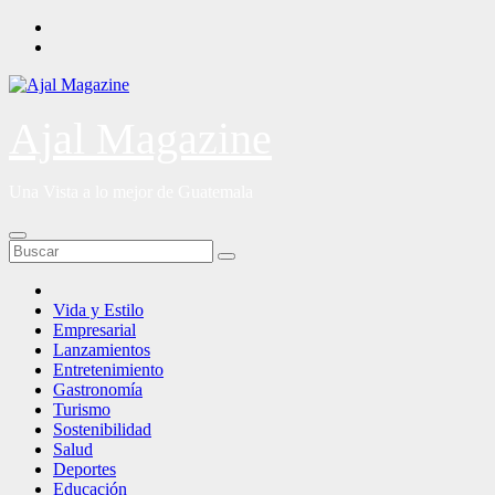
Saltar
al
contenido
Ajal Magazine
Una Vista a lo mejor de Guatemala
Vida y Estilo
Empresarial
Lanzamientos
Entretenimiento
Gastronomía
Turismo
Sostenibilidad
Salud
Deportes
Educación