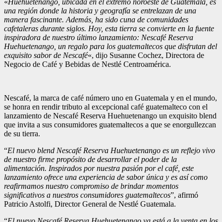
«
Huehuetenango, ubicada en el extremo noroeste de Guatemala, es
una región donde la historia y geografía se entrelazan de una
manera fascinante. Además, ha sido cuna de comunidades
cafetaleras durante siglos. Hoy, esta tierra se convierte en la fuente
inspiradora de nuestro último lanzamiento: Nescafé Reserva
Huehuetenango, un regalo para los guatemaltecos que disfrutan del
exquisito sabor de Nescafé
«, dijo Susanne Cochez, Directora de
Negocio de Café y Bebidas de Nestlé Centroamérica.
Nescafé, la marca de café número uno en Guatemala y en el mundo,
se honra en rendir tributo al excepcional café guatemalteco con el
lanzamiento de Nescafé Reserva Huehuetenango un exquisito blend
que invita a sus consumidores guatemaltecos a que se enorgullezcan
de su tierra.
“
El nuevo blend Nescafé Reserva Huehuetenango es un reflejo vivo
de nuestro firme propósito de desarrollar el poder de la
alimentación. Inspirados por nuestra pasión por el café, este
lanzamiento ofrece una experiencia de sabor única y es así como
reafirmamos nuestro compromiso de brindar momentos
significativos a nuestros consumidores guatemaltecos
”, afirmó
Patricio Astolfi, Director General de Nestlé Guatemala.
“
El nuevo Nescafé Reserva Huehuetenango ya está a la venta en los