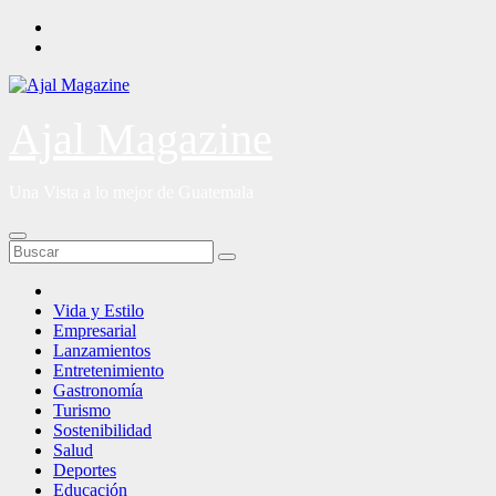
Saltar
al
contenido
Ajal Magazine
Una Vista a lo mejor de Guatemala
Vida y Estilo
Empresarial
Lanzamientos
Entretenimiento
Gastronomía
Turismo
Sostenibilidad
Salud
Deportes
Educación