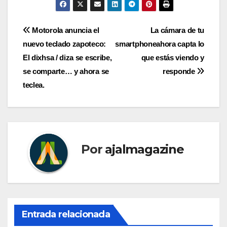
Navegación
Motorola anuncia el
La cámara de tu
nuevo teclado zapoteco:
smartphoneahora capta lo
de
El dixhsa / diza se escribe,
que estás viendo y
entradas
se comparte… y ahora se
responde
teclea.
Por
ajalmagazine
Entrada relacionada