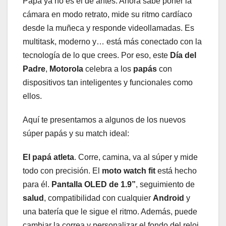
Papá ya no es el de antes. Ahora sabe poner la
cámara en modo retrato, mide su ritmo cardíaco
desde la muñeca y responde videollamadas. Es
multitask, moderno y… está más conectado con la
tecnología de lo que crees. Por eso, este
Día del
Padre
,
Motorola
celebra a los
papás
con
dispositivos tan inteligentes y funcionales como
ellos.
Aquí te presentamos a algunos de los nuevos
súper papás y su match ideal:
El papá atleta
. Corre, camina, va al súper y mide
todo con precisión. El
moto watch fit
está hecho
para él.
Pantalla OLED de 1.9”
, seguimiento de
salud
, compatibilidad con cualquier
Android
y
una batería que le sigue el ritmo. Además, puede
cambiar la correa y personalizar el fondo del reloj