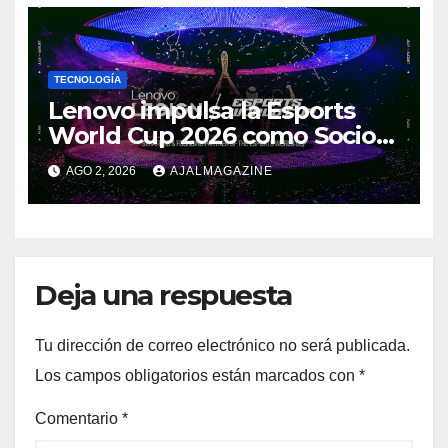
TECNOLOGÍA
Lenovo impulsa la Esports
World Cup 2026 como Socio
Fundador
AGO 2, 2026
AJALMAGAZINE
Deja una respuesta
Tu dirección de correo electrónico no será publicada.
Los campos obligatorios están marcados con
*
Comentario
*