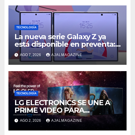
TECNOLOGÍA
La nueva serie Galaxy Z ya
está disponible en preventa:
descubre el siguiente nivel
AGO 7, 2026
AJALMAGAZINE
de innovación plegable
TECNOLOGÍA
LG ELECTRONICS SE UNE A
PRIME VIDEO PARA
IMPULSAR EN CASA EL ÉPICO
AGO 2, 2026
AJALMAGAZINE
ESTRENO DE MASTERS OF
THE UNIVERSE