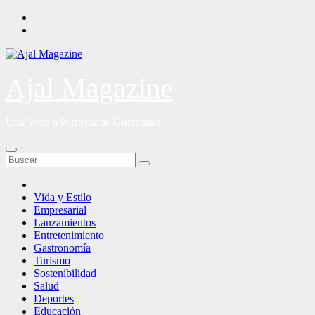
Saltar
al
contenido
Ajal Magazine
Una Vista a lo mejor de Guatemala
Vida y Estilo
Empresarial
Lanzamientos
Entretenimiento
Gastronomía
Turismo
Sostenibilidad
Salud
Deportes
Educación