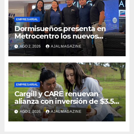
EMPRESARIAL
Dormisueños presenta en
Metrocentro los nuevos
modelos Muna Care de
AGO 2, 2026
AJALMAGAZINE
Comfort Life: Innovación y
calidad en descanso
EMPRESARIAL
Cargill y CARE renuevan
alianza con inversión de $3.5
millones para el desarrollo de
AGO 2, 2026
AJALMAGAZINE
mujeres rurales en
Centroamérica