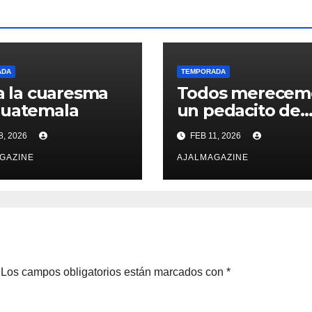
ADA
TEMPORADA
ia la cuaresma
Todos merecem
Guatemala
un pedacito de
amor
8, 2026
FEB 11, 2026
GAZINE
AJALMAGAZINE
Los campos obligatorios están marcados con
*