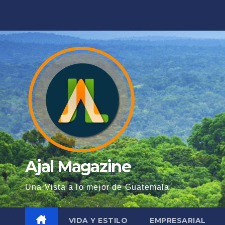
Saltar
al
contenido
Ajal Magazine
Una Vista a lo mejor de Guatemala
VIDA Y ESTILO
EMPRESARIAL