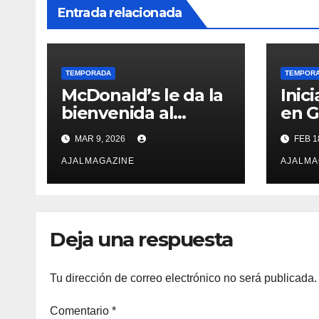
Entrada relacionada
TEMPORADA
TEMPOR
McDonald’s le da la
Inic
bienvenida al
en 
“Sabor del Verano”
MAR 9, 2026
FEB 1
con nuevas
opciones por
AJALMAGAZINE
AJALMA
tiempo limitado
Deja una respuesta
Tu dirección de correo electrónico no será publicada.
Comentario
*