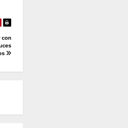
r con
luces
tos