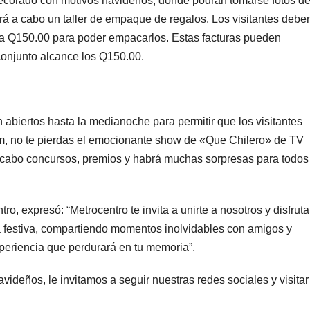
o decorado con motivos navideños, donde podrán tomarse fotos d
vará a cabo un taller de empaque de regalos. Los visitantes debe
r a Q150.00 para poder empacarlos. Estas facturas pueden
conjunto alcance los Q150.00.
biertos hasta la medianoche para permitir que los visitantes
6pm, no te pierdas el emocionante show de «Que Chilero» de TV
 cabo concursos, premios y habrá muchas sorpresas para todos
, expresó: “Metrocentro te invita a unirte a nosotros y disfruta
a festiva, compartiendo momentos inolvidables con amigos y
xperiencia que perdurará en tu memoria”.
ideños, le invitamos a seguir nuestras redes sociales y visitar