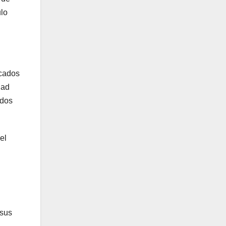
ulo
icados
dad
ados
el
 sus