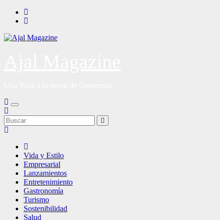
Saltar
al
contenido
Ajal Magazine
Una Vista a lo mejor de Guatemala
Vida y Estilo
Empresarial
Lanzamientos
Entretenimiento
Gastronomía
Turismo
Sostenibilidad
Salud