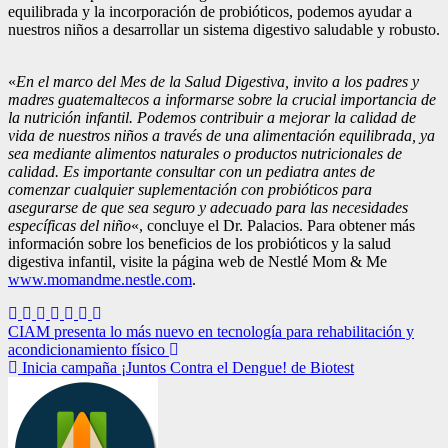
equilibrada y la incorporación de probióticos, podemos ayudar a
nuestros niños a desarrollar un sistema digestivo saludable y robusto.
«
En el marco del Mes de la Salud Digestiva, invito a los padres y
madres guatemaltecos a informarse sobre la crucial importancia de
la nutrición infantil. Podemos contribuir a mejorar la calidad de
vida de nuestros niños a través de una alimentación equilibrada, ya
sea mediante alimentos naturales o productos
nutricionales
de
calidad.
Es importante consultar con un pediatra antes de
comenzar cualquier suplementación con probióticos para
asegurarse de que sea seguro y adecuado para las necesidades
específicas del niño
«, concluye el Dr. Palacios. Para obtener más
información sobre los beneficios de los probióticos y la salud
digestiva infantil, visite la página web
de Nestlé
Mom & Me
www.momandme.nestle.com
.
Navegación
CIAM presenta lo más nuevo en tecnología para rehabilitación y
acondicionamiento físico
de
Inicia campaña ¡Juntos Contra el Dengue! de Biotest
entradas