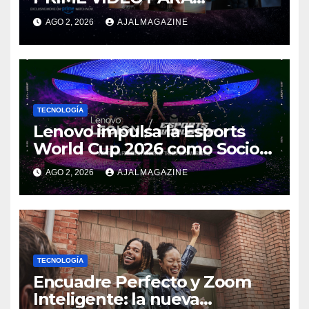
IMPULSAR EN CASA EL ÉPICO
AGO 2, 2026
AJALMAGAZINE
ESTRENO DE MASTERS OF
THE UNIVERSE
TECNOLOGÍA
Lenovo impulsa la Esports
World Cup 2026 como Socio
Fundador
AGO 2, 2026
AJALMAGAZINE
TECNOLOGÍA
Encuadre Perfecto y Zoom
Inteligente: la nueva