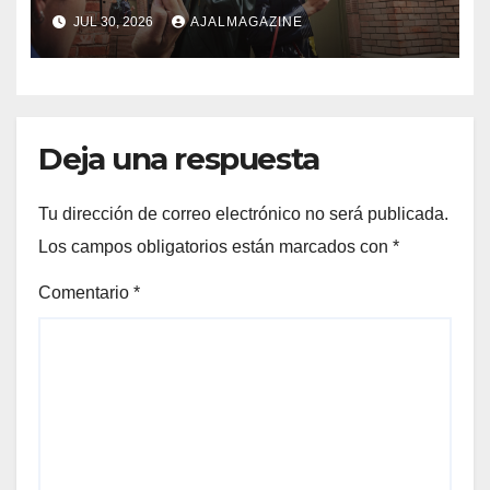
generación de fotografía
JUL 30, 2026
AJALMAGAZINE
móvil
Deja una respuesta
Tu dirección de correo electrónico no será publicada.
Los campos obligatorios están marcados con
*
Comentario
*