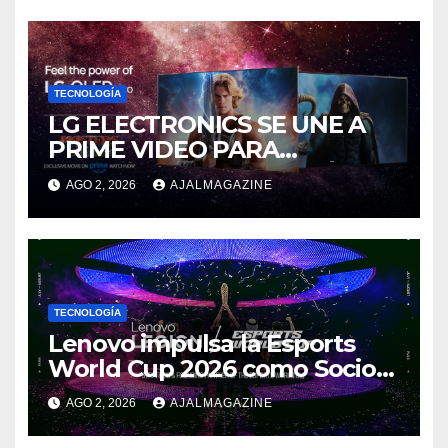
TECNOLOGÍA
LG ELECTRONICS SE UNE A
PRIME VIDEO PARA
IMPULSAR EN CASA EL ÉPICO
AGO 2, 2026
AJALMAGAZINE
ESTRENO DE MASTERS OF
THE UNIVERSE
TECNOLOGÍA
Lenovo impulsa la Esports
World Cup 2026 como Socio
Fundador
AGO 2, 2026
AJALMAGAZINE