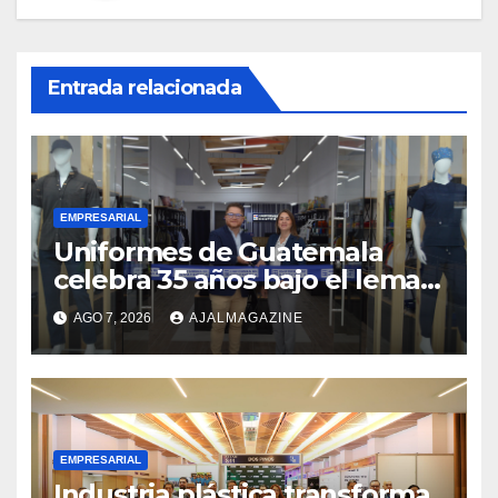
Entrada relacionada
EMPRESARIAL
Uniformes de Guatemala
celebra 35 años bajo el lema
«Hechos para destacar» y
AGO 7, 2026
AJALMAGAZINE
continúa su expansión
nacional
EMPRESARIAL
Industria plástica transforma