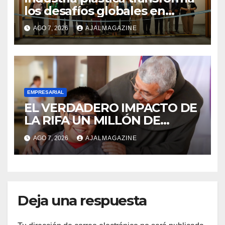
los desafíos globales en
innovación y nuevas
AGO 7, 2026
AJALMAGAZINE
oportunidades de negocio
EMPRESARIAL
EL VERDADERO IMPACTO DE
LA RIFA UN MILLÓN DE
AMIGOS HOY POR TI,
AGO 7, 2026
AJALMAGAZINE
MAÑANA POR MÍ
Deja una respuesta