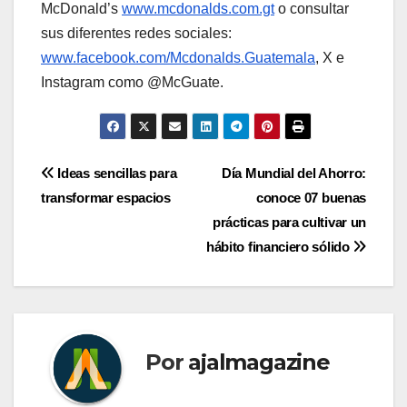
McDonald’s
www.mcdonalds.com.gt
o consultar
sus diferentes redes sociales:
www.facebook.com/Mcdonalds.Guatemala
, X e
Instagram como @McGuate.
Navegación
Ideas sencillas para
Día Mundial del Ahorro:
transformar espacios
conoce 07 buenas
de
prácticas para cultivar un
entradas
hábito financiero sólido
Por
ajalmagazine