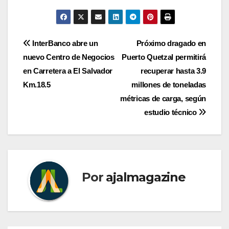
Navegación
InterBanco abre un
Próximo dragado en
nuevo Centro de Negocios
Puerto Quetzal permitirá
de
en Carretera a El Salvador
recuperar hasta 3.9
entradas
Km.18.5
millones de toneladas
métricas de carga, según
estudio técnico
Por
ajalmagazine