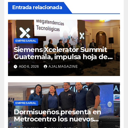
Entrada relacionada
EMPRESARIAL
Siemens Xcelerator Summit
Guatemala, impulsa hoja de
ruta para acelerar la
AGO 6, 2026
AJALMAGAZINE
competitividad del país
EMPRESARIAL
Dormisueños presenta en
Metrocentro los nuevos
modelos Muna Care de