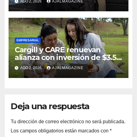
AGO 2, 2026
AJALMAGAZINE
Comfort Life: Innovación y
calidad en descanso
EMPRESARIAL
Cargill y CARE renuevan
alianza con inversión de $3.5
millones para el desarrollo de
AGO 2, 2026
AJALMAGAZINE
mujeres rurales en
Centroamérica
Deja una respuesta
Tu dirección de correo electrónico no será publicada.
Los campos obligatorios están marcados con
*