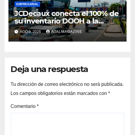
EMPRESARIAL
JCDecaux conecta el 100% de
su inventario DOOH a la
compra programática en 9
AGO 9, 2026
AJALMAGAZINE
mercados de Latinoamérica
Deja una respuesta
Tu dirección de correo electrónico no será publicada.
Los campos obligatorios están marcados con
*
Comentario
*