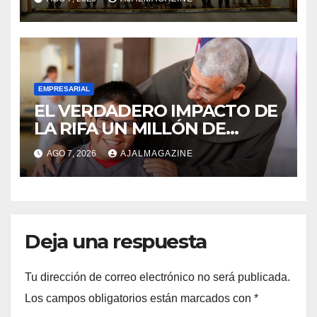
oportunidades de negocio
EMPRESARIAL
EL VERDADERO IMPACTO DE
LA RIFA UN MILLÓN DE
AMIGOS HOY POR TI,
AGO 7, 2026
AJALMAGAZINE
MAÑANA POR MÍ
Deja una respuesta
Tu dirección de correo electrónico no será publicada.
Los campos obligatorios están marcados con
*