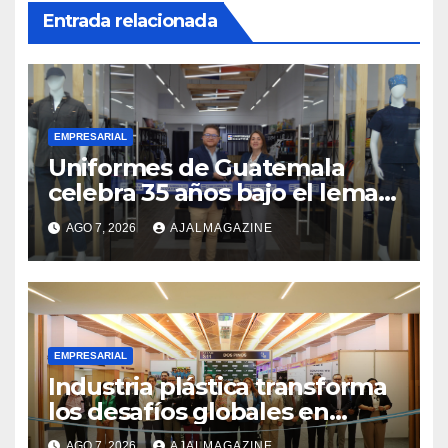
Entrada relacionada
EMPRESARIAL
Uniformes de Guatemala
celebra 35 años bajo el lema
«Hechos para destacar» y
AGO 7, 2026
AJALMAGAZINE
continúa su expansión
nacional
EMPRESARIAL
Industria plástica transforma
los desafíos globales en
innovación y nuevas
AGO 7, 2026
AJALMAGAZINE