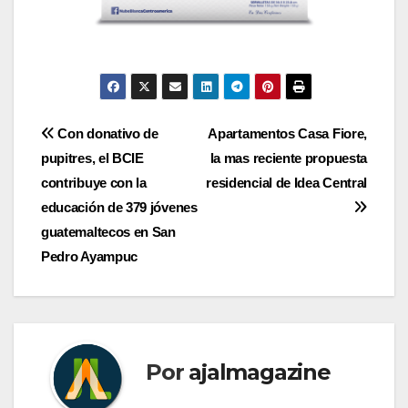
Navegación
Con donativo de
Apartamentos Casa Fiore,
pupitres, el BCIE
la mas reciente propuesta
de
contribuye con la
residencial de Idea Central
entradas
educación de 379 jóvenes
guatemaltecos en San
Pedro Ayampuc
Por
ajalmagazine