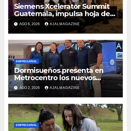
Siemens Xcelerator Summit
Guatemala, impulsa hoja de
ruta para acelerar la
AGO 6, 2026
AJALMAGAZINE
competitividad del país
EMPRESARIAL
Dormisueños presenta en
Metrocentro los nuevos
modelos Muna Care de
AGO 2, 2026
AJALMAGAZINE
Comfort Life: Innovación y
calidad en descanso
EMPRESARIAL