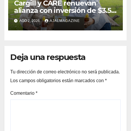
Cargill y CARE renuevan
alianza con inversión de $3.5
millones para el desarrollo de
AGO 2, 2026
AJALMAGAZINE
mujeres rurales en
Centroamérica
Deja una respuesta
Tu dirección de correo electrónico no será publicada.
Los campos obligatorios están marcados con
*
Comentario
*