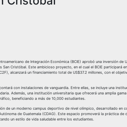
 Cristóbal
entroamericano de Integración Económica (BCIE) aprobó una inversión de U
s San Cristóbal
. Este ambicioso proyecto, en el cual el BCIE participará e
C2F), alcanzará un financiamiento total de US$37.2 millones, con el objeti
ontará con instalaciones de vanguardia. Entre ellas, se incluye una institu
ndaria. Además, una institución universitaria que ofrecerá una amplia ga
gráfico, beneficiando a más de 10,000 estudiantes.
ón de un moderno campus deportivo de nivel olímpico, desarrollado en c
a Autónoma de Guatemala (CDAG).
Este espacio promoverá la práctica de 
tando un estilo de vida saludable entre los estudiantes.