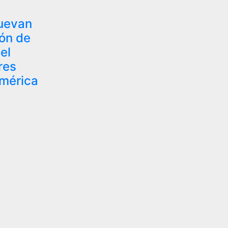
nuevan
ión de
el
res
américa