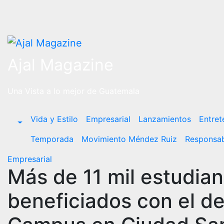
Saltar
al
contenido
Ajal Magazine
Una Vista a lo mejor de Guatemala
Vida y Estilo
Empresarial
Lanzamientos
Entret
Temporada
Movimiento Méndez Ruiz
Responsab
Empresarial
Más de 11 mil estudia
beneficiados con el de