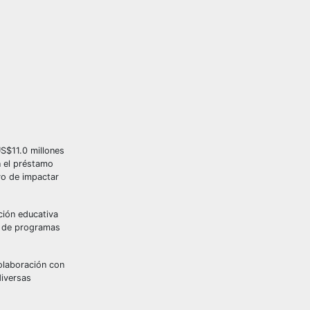
S$11.0 millones
n el préstamo
vo de impactar
ción educativa
ma de programas
olaboración con
diversas