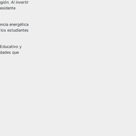
ión. Al invertir
residente
encia energética
 los estudiantes
 Educativo y
nidades que