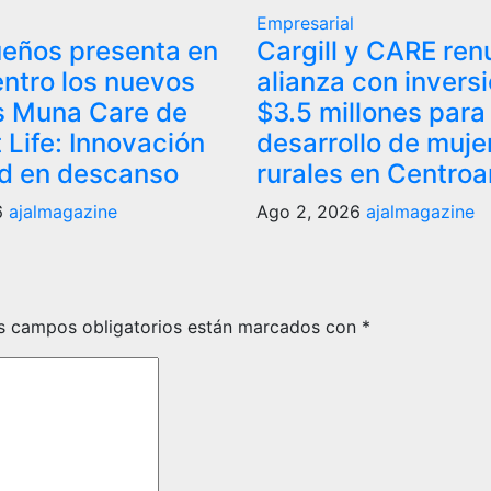
Empresarial
eños presenta en
Cargill y CARE re
ntro los nuevos
alianza con invers
s Muna Care de
$3.5 millones para 
 Life: Innovación
desarrollo de muje
ad en descanso
rurales en Centro
6
ajalmagazine
Ago 2, 2026
ajalmagazine
s campos obligatorios están marcados con
*