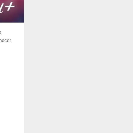
a
onocer