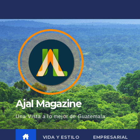
Saltar
al
contenido
Ajal Magazine
Una Vista a lo mejor de Guatemala
VIDA Y ESTILO
EMPRESARIAL