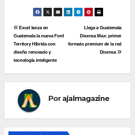
Navegación
Excel lanza en
Llega a Guatemala
Guatemala la nueva Ford
Disensa Max: primer
de
Territory Híbrida con
formato premium de la red
entradas
diseño renovado y
Disensa
tecnología inteligente
Por
ajalmagazine