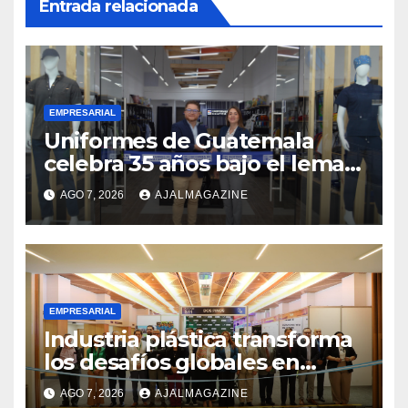
Entrada relacionada
EMPRESARIAL
Uniformes de Guatemala
celebra 35 años bajo el lema
«Hechos para destacar» y
AGO 7, 2026
AJALMAGAZINE
continúa su expansión
nacional
EMPRESARIAL
Industria plástica transforma
los desafíos globales en
innovación y nuevas
AGO 7, 2026
AJALMAGAZINE
oportunidades de negocio