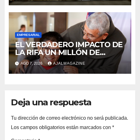
EMPRESARIAL
EL VERDADERO IMPACTO DE
LA RIFA UN MILLÓN DE
AMIGOS HOY POR TI,
AGO 7, 2026
AJALMAGAZINE
MAÑANA POR MÍ
Deja una respuesta
Tu dirección de correo electrónico no será publicada.
Los campos obligatorios están marcados con
*