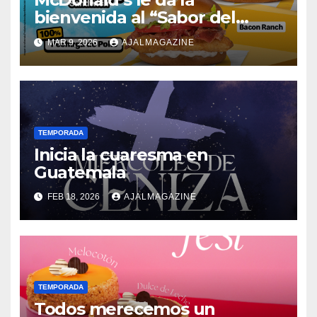
bienvenida al “Sabor del
Verano” con nuevas opciones
MAR 9, 2026
AJALMAGAZINE
por tiempo limitado
TEMPORADA
Inicia la cuaresma en
Guatemala
FEB 18, 2026
AJALMAGAZINE
TEMPORADA
Todos merecemos un