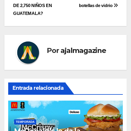
de
DE 2,750 NIÑOS EN
botellas de vidrio
entradas
GUATEMALA?
Por
ajalmagazine
Entrada relacionada
TEMPORADA
McDonald’s le da la