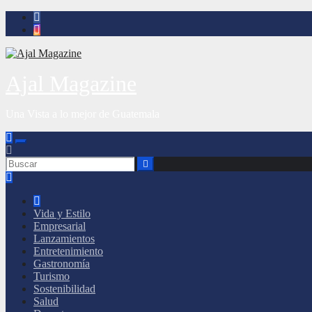
Saltar
al
contenido
Ajal Magazine
Una Vista a lo mejor de Guatemala
Vida y Estilo
Empresarial
Lanzamientos
Entretenimiento
Gastronomía
Turismo
Sostenibilidad
Salud