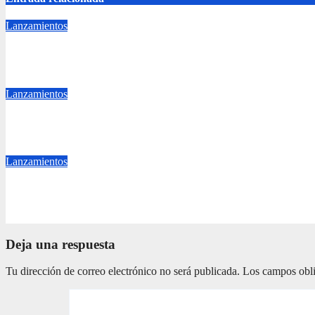
Lanzamientos
San Martín fortalece su expansión con una nueva tienda sobre la
Jul 15, 2026
ajalmagazine
Lanzamientos
MAX Y FRIGIDAIRE LLEVAN LA EXPERIENCIA DE LA 
Jun 1, 2026
ajalmagazine
Lanzamientos
Uniformes de Guatemala presenta “Chamusca” una colección inspir
Jun 1, 2026
ajalmagazine
Deja una respuesta
Tu dirección de correo electrónico no será publicada.
Los campos obli