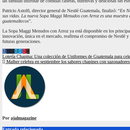
las familias disfrutar de comidas caseras, nutritivas y deliciosas sin es
Patricio Astolfi, director general de Nestlé Guatemala, finalizó: “
En Ne
sus vidas. La nueva Sopa Maggi Menudos con Arroz es una muestra de
guatemaltecos
”.
La Sopa Maggi Menudos con Arroz ya está disponible en los principales
innovación, única en el mercado, reafirma el compromiso de Nestlé y s
futuras generaciones.
Navegación
Lotería Chapina: Una colección de Uniformes de Guatemala para celebr
Malher celebra en septiembre los sabores chapines con sazonadores 
de
entradas
Por
ajalmagazine
Entrada relacionada