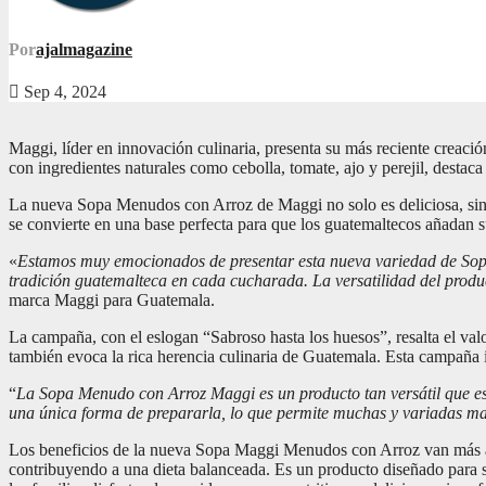
Por
ajalmagazine
Sep 4, 2024
Maggi, líder en innovación culinaria, presenta su más reciente creaci
con ingredientes naturales como cebolla, tomate, ajo y perejil, destac
La nueva Sopa Menudos con Arroz de Maggi no solo es deliciosa, sino 
se convierte en una base perfecta para que los guatemaltecos añadan su
«
Estamos muy emocionados de presentar esta nueva variedad de Sopa
tradición guatemalteca en cada cucharada. La versatilidad del produ
marca Maggi para Guatemala.
La campaña, con el eslogan “Sabroso hasta los huesos”, resalta el valo
también evoca la rica herencia culinaria de Guatemala. Esta campaña 
“
La Sopa Menudo con Arroz Maggi es un producto tan versátil que está
una única forma de prepararla, lo que permite muchas y variadas ma
Los beneficios de la nueva Sopa Maggi Menudos con Arroz van más all
contribuyendo a una dieta balanceada. Es un producto diseñado para s