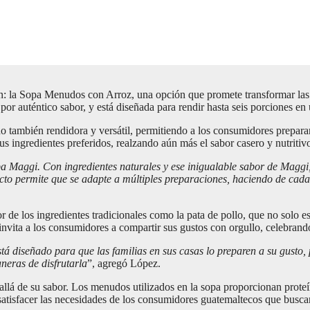
ón: la Sopa Menudos con Arroz, una opción que promete transformar las 
a por auténtico sabor, y está diseñada para rendir hasta seis porciones e
también rendidora y versátil, permitiendo a los consumidores preparar
s ingredientes preferidos, realzando aún más el sabor casero y nutritivo
 Maggi. Con ingredientes naturales y ese inigualable sabor de Maggi
cto permite que se adapte a múltiples preparaciones, haciendo de cad
r de los ingredientes tradicionales como la pata de pollo, que no solo 
invita a los consumidores a compartir sus gustos con orgullo, celebran
 diseñado para que las familias en sus casas lo preparen a su gusto, 
neras de disfrutarla
”, agregó López.
á de su sabor. Los menudos utilizados en la sopa proporcionan proteín
atisfacer las necesidades de los consumidores guatemaltecos que busca