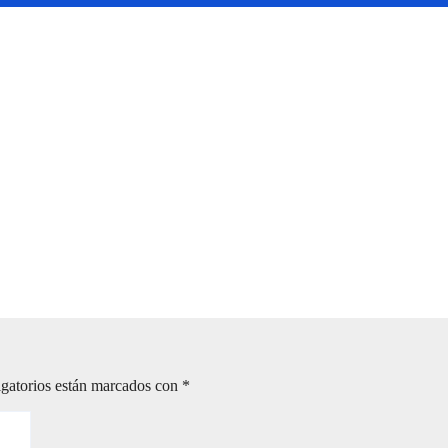
 calzada Roosevelt
COCINA A OTRO NIVEL
ada en la pasión y tradición del fútbol entre cuates
gatorios están marcados con
*