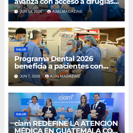
avanza con acceso a cirugías
oftalmológicas impulsadas
JUN 14, 2026
AJALMAGAZINE
por Visualiza
SALUD
Programa Dental 2026
beneficia a pacientes con
labio fisurado y paladar
JUN 7, 2026
AJALMAGAZINE
hendido en Guatemala
SALUD
ciam REDEFINE LA ATENCIÓN
MÉDICA EN GUATEMALA CON