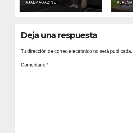
Muna Care de
AJALMAGAZINE
desa
AJALMA
Comfort Life:
muje
Innovación y calidad
Cent
en descanso
Deja una respuesta
Tu dirección de correo electrónico no será publicada.
Comentario
*