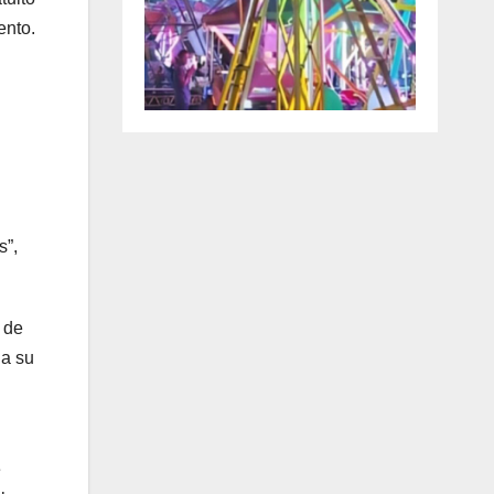
ento.
s”,
 de
 a su
e