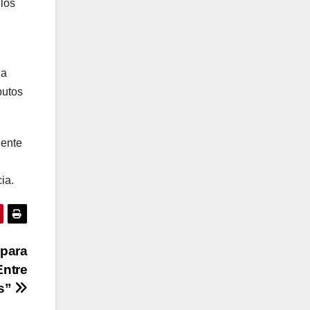
los
ga
butos
lente
ia.
 para
Entre
os”