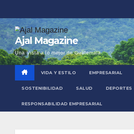
Saltar
al
contenido
Ajal Magazine
Una Vista a lo mejor de Guatemala
VIDA Y ESTILO
EMPRESARIAL
SOSTENIBILIDAD
SALUD
DEPORTES
RESPONSABILIDAD EMPRESARIAL