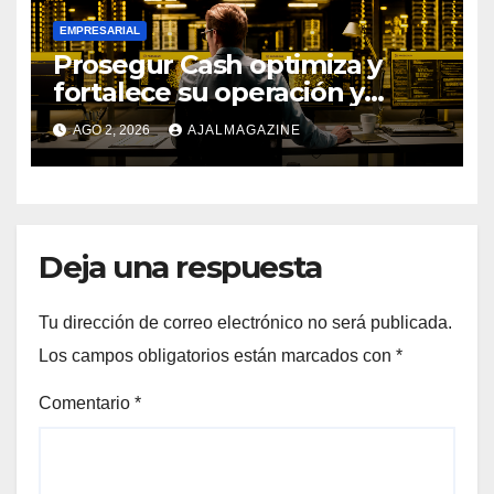
EMPRESARIAL
Prosegur Cash optimiza y
fortalece su operación y
procesos con la ayuda de IA y
AGO 2, 2026
AJALMAGAZINE
Big Data
Deja una respuesta
Tu dirección de correo electrónico no será publicada.
Los campos obligatorios están marcados con
*
Comentario
*