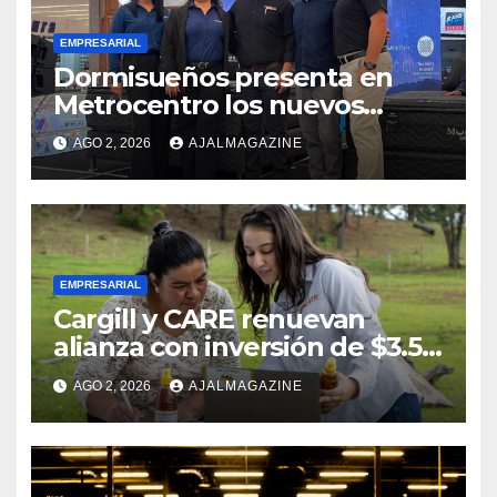
EMPRESARIAL
Dormisueños presenta en
Metrocentro los nuevos
modelos Muna Care de
AGO 2, 2026
AJALMAGAZINE
Comfort Life: Innovación y
calidad en descanso
EMPRESARIAL
Cargill y CARE renuevan
alianza con inversión de $3.5
millones para el desarrollo de
AGO 2, 2026
AJALMAGAZINE
mujeres rurales en
Centroamérica