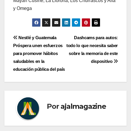
Mayan Cusine, La Llorona, Los Churrascos y Alfa
y Omega
Navegación
Nestlé y Guatemala
Dashcams para autos:
Próspera unen esfuerzos
todo lo que necesita saber
de
para promover hábitos
sobre la memoria de este
entradas
saludables en la
dispositivo
educación pública del país
Por
ajalmagazine