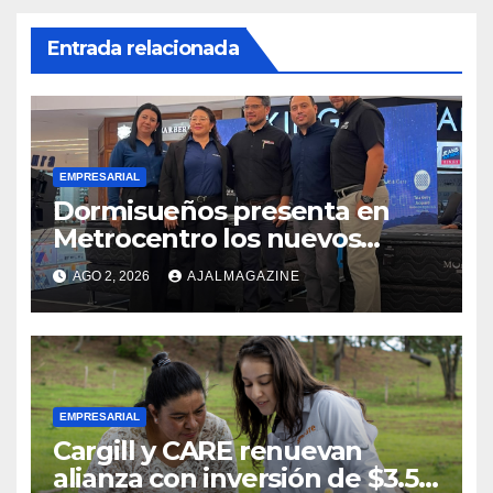
Entrada relacionada
EMPRESARIAL
Dormisueños presenta en
Metrocentro los nuevos
modelos Muna Care de
AGO 2, 2026
AJALMAGAZINE
Comfort Life: Innovación y
calidad en descanso
EMPRESARIAL
Cargill y CARE renuevan
alianza con inversión de $3.5