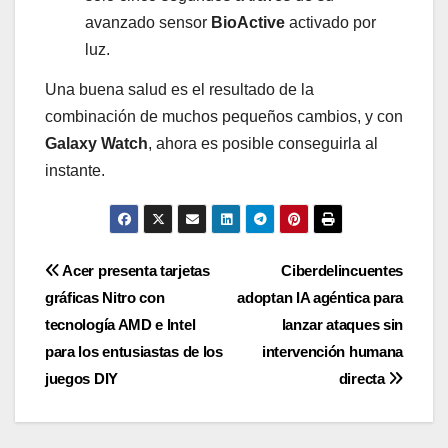
avanzado sensor
BioActive
activado por
luz.
Una buena salud es el resultado de la
combinación de muchos pequeños cambios, y con
Galaxy Watch
, ahora es posible conseguirla al
instante.
Navegación
Acer presenta tarjetas
Ciberdelincuentes
gráficas Nitro con
adoptan IA agéntica para
de
tecnología AMD e Intel
lanzar ataques sin
entradas
para los entusiastas de los
intervención humana
juegos DIY
directa