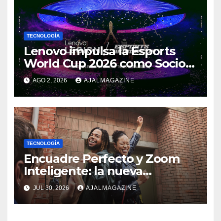
TECNOLOGÍA
Lenovo impulsa la Esports
World Cup 2026 como Socio
Fundador
AGO 2, 2026
AJALMAGAZINE
TECNOLOGÍA
Encuadre Perfecto y Zoom
Inteligente: la nueva
generación de fotografía
JUL 30, 2026
AJALMAGAZINE
móvil