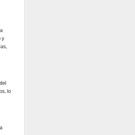
ca
 y
ias,
del
os, lo
la