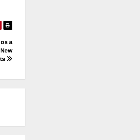
hos a
e New
fts