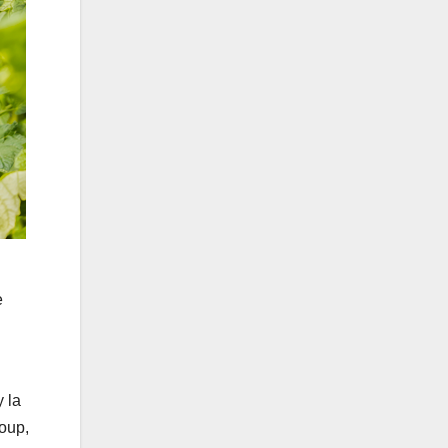
e
 la
oup,