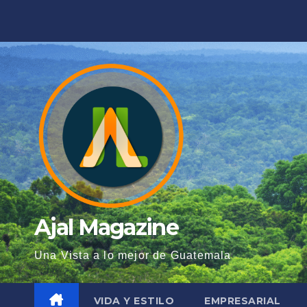
Saltar
al
contenido
Ajal Magazine
Una Vista a lo mejor de Guatemala
VIDA Y ESTILO
EMPRESARIAL