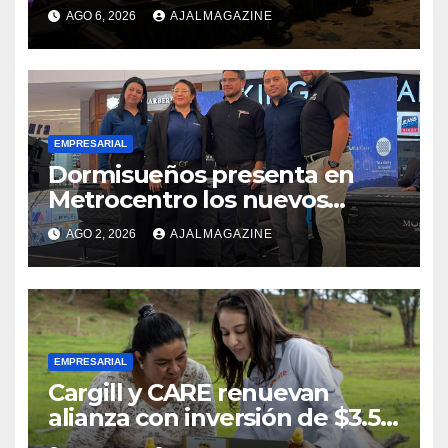
ruta para acelerar la
AGO 6, 2026
AJALMAGAZINE
competitividad del país
EMPRESARIAL
Dormisueños presenta en
Metrocentro los nuevos
modelos Muna Care de
AGO 2, 2026
AJALMAGAZINE
Comfort Life: Innovación y
calidad en descanso
EMPRESARIAL
Cargill y CARE renuevan
alianza con inversión de $3.5
millones para el desarrollo de